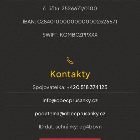
č. účtu: 2526671/0100
IBAN: CZ8401000000000002526671
SWIFT: KOMBCZPPXXX
Kontakty
Spojovatelka:
+420 518 374 125
info@obecprusanky.cz
podatelna@obecprusanky.cz
ID dat. schránky: eg4bbvn