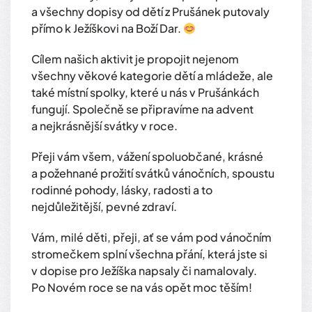
a všechny dopisy od dětí z Prušánek putovaly
přímo k Ježíškovi na Boží Dar.
Cílem našich aktivit je propojit nejenom
všechny věkové kategorie dětí a mládeže, ale
také místní spolky, které u nás v Prušánkách
fungují. Společně se připravíme na advent
a nejkrásnější svátky v roce.
Přeji vám všem, vážení spoluobčané, krásné
a požehnané prožití svátků vánočních, spoustu
rodinné pohody, lásky, radosti a to
nejdůležitější, pevné zdraví.
Vám, milé děti, přeji, ať se vám pod vánočním
stromečkem splní všechna přání, která jste si
v dopise pro Ježíška napsaly či namalovaly.
Po Novém roce se na vás opět moc těším!