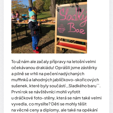
To už nám ale začaly přípravy na letošní velmi
očekávanou drakiádu! Oprášili jsme zástěrky
a pilně se vrhli na pečení nadýchaných
muffinků a lahodných jablíčkovo-skořicových
sušenek, které byly součástí ,,Sladkého baru´´.
První rok se návštěvníci mohli vyfotit
u dráčkové foto-stěny, která se nám také velmi
vyvedla, co myslíte? Děti se mohly těšit
na věcné ceny a diplomy, ale také na opékání