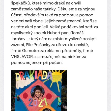
špekáčků, které mimo draků na chvíli
zaměstnalo naše tatínky. Děkujeme za hojnou
účast, především také za podporu a pomoc
vedení naší obce i jejich zaměstnanců, kteří se
na této akci podíleli. Velké poděkování patří za
myslivecký spolek Hubert panu Tomáši
Jarošovi, který nám na místní myslivně poskytl
zázemí, Pile Prušánky za dřevo do ohniště,
firmě Gumotex za reklamní předměty, firmě
VHS JAVOR a samozřejmě maminkám za
pomoc nejenom při pečení.