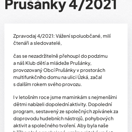
Prušánky 4/2021
Zpravodaj 4/2021: Vážení spoluobčané, milí
čtenáři a sledovatelé,
čas se nezadržitelně přehoupl do podzimu
a náš Klub dětí a mládeže Prušánky,
provozovaný Obcí Prušánky v prostorách
multifunkčního domu na ulici Úzká, začal
s dalším rokem svého provozu.
I v letošním roce jsme maminkám s nejmenšími
dětmi nabízeli dopolední aktivity. Dopolední
program, sestavený ze společných zpívánek za
doprovodu hudebních nástrojů, pohybových
aktivit a společného tvoření. Aby byla naše