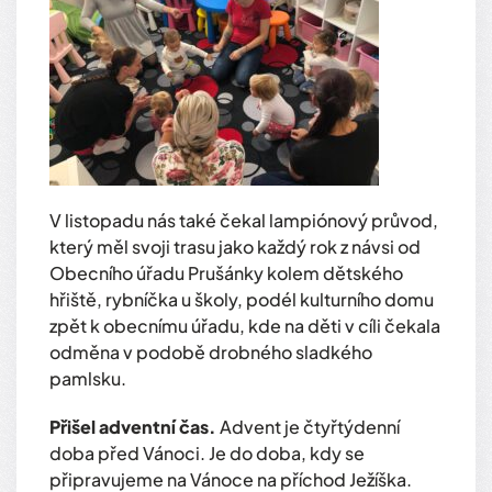
V listopadu nás také čekal lampiónový průvod,
který měl svoji trasu jako každý rok z návsi od
Obecního úřadu Prušánky kolem dětského
hřiště, rybníčka u školy, podél kulturního domu
zpět k obecnímu úřadu, kde na děti v cíli čekala
odměna v podobě drobného sladkého
pamlsku.
Přišel adventní čas.
Advent je čtyřtýdenní
doba před Vánoci. Je do doba, kdy se
připravujeme na Vánoce na příchod Ježíška.