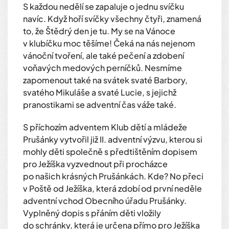
S každou nedělí se zapaluje o jednu svíčku
navíc. Když hoří svíčky všechny čtyři, znamená
to, že Štědrý den je tu. My se na Vánoce
v klubíčku moc těšíme! Čeká na nás nejenom
vánoční tvoření, ale také pečení a zdobení
voňavých medových perníčků. Nesmíme
zapomenout také na svátek svaté Barbory,
svatého Mikuláše a svaté Lucie, s jejichž
pranostikami se adventní čas váže také.
S příchozím adventem Klub dětí a mládeže
Prušánky vytvořil již II. adventní výzvu, kterou si
mohly děti společně s předtištěním dopisem
pro Ježíška vyzvednout při procházce
po našich krásných Prušánkách. Kde? No přeci
v Poště od Ježíška, která zdobí od první neděle
adventní vchod Obecního úřadu Prušánky.
Vyplněný dopis s přáním děti vložily
do schránky, která je určena přímo pro Ježíška