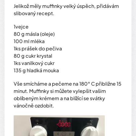
Jelikož měly muffinky velký úspěch, přidávám
slibovaný recept.
1vejce
80 g másla (oleje)
100 ml mléka
1ks prášek do pečiva
80 g cukr krystal
1ks vanilkový cukr
135 g hladká mouka
Vše smícháme a pečeme na 180° C přibližne 15
minut. Muffinky si můžete vylepšit vašim
oblíbeným krémem a na blížící se svátky
vánočně ozdobit.