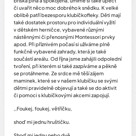
bříška plná a spokojená, umíme si také upéct
či uvařit něco moc dobrého k snědku. K velké
oblibě patří bezesporu klubíčkofleky. Děti mají
také dostatek prostoru pro individuální vyžití
v dětském herničce, vybavené různými
nástěnnými či přenosnými Montessori prvky
apod. Při příznivém počasí si užíváme plně
funkčně vybavené zahrady, která je také
součástí areálu. Od října jsme zahájili odpolední
tvoření, při kterém si také zazpíváme a pěkně
se protáhneme. Ze srdce mě těší zájem
maminek, které se v našem klubíčku se svými
dětmi pravidelně objevují a také se do aktivit
či pomoci s klubíčkovými akcemi zapojují.
,,Foukej, foukej, větříčku,
shoď mi jednu hruštičku.
Shoď mi jednu nebo dvě,