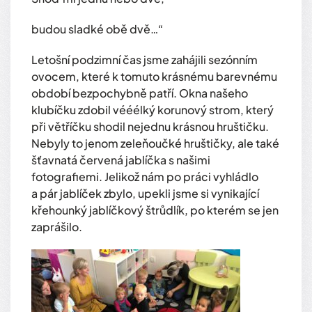
budou sladké obě dvě…“
Letošní podzimní čas jsme zahájili sezónním
ovocem, které k tomuto krásnému barevnému
období bezpochybně patří. Okna našeho
klubíčku zdobil vééélký korunový strom, který
při větříčku shodil nejednu krásnou hruštičku.
Nebyly to jenom zeleňoučké hruštičky, ale také
šťavnatá červená jablíčka s našimi
fotografiemi. Jelikož nám po práci vyhládlo
a pár jablíček zbylo, upekli jsme si vynikající
křehounký jablíčkový štrůdlík, po kterém se jen
zaprášilo.