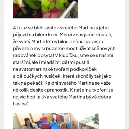
A to už se blížil svátek svatého Martina a jeho
příjezd na bílém koni. Mnozí z nás jsme doufali,
že svatý Martin letos bílou peřinu opravdu
přiveze a my si budeme moct užívat sněhových
radovánek dosyta! V klubíčku jsme se s našimi
staršími,ale i mladšími dětmi pustili
na svatomartinské tvoření podkoviček
a běloučkých husiček, které skončily tak jako
tak na pekáči. Ke dni svatého Martina se váže
několik desítek pranostik. K našemu tvoření se
nejvíc hodila „Na svatého Martina bývá dobrá
husina“.