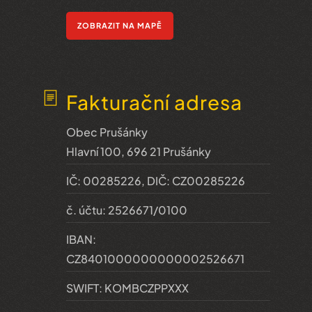
ZOBRAZIT NA MAPĚ
Fakturační adresa
Obec Prušánky
Hlavní 100, 696 21 Prušánky
IČ: 00285226, DIČ: CZ00285226
č. účtu: 2526671/0100
IBAN:
CZ8401000000000002526671
SWIFT: KOMBCZPPXXX