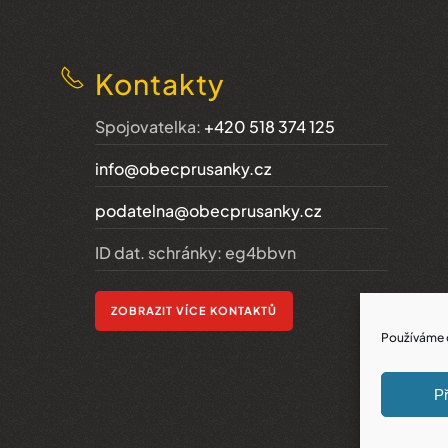
Kontakty
Spojovatelka:
+420 518 374 125
info@obecprusanky.cz
podatelna@obecprusanky.cz
ID dat. schránky: eg4bbvn
ZOBRAZIT VÍCE KONTAKTŮ
Používáme c
Př