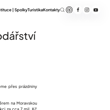
stituce | Spolky
Turistika
Kontakty
dářství
eme přes prázdniny
směrem na Moravskou
kci za cca 7 mil. Kč