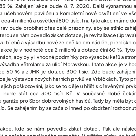
i 85 %. Zahájení akce bude 8. 7. 2020. Další významnou a
 na učebnovém pavilónu a kompletní nové osvětlení ve vše
tě cca 4 milionů a osvětlení 800 tisíc. I na tyto akce máme 
rav bude probíhat přes celé prázdniny, aby se stihlo zahá
 kterou se nám povedlo získat dotace, je revitalizace (úprava)
vu břehů a výsadbu nové zeleně kolem nádrže, před školo
 akce je v hodnotě cca 2 milionů a dotace činí 60 %. Tyt
nách, aby byly i vhodné podmínky pro výsadbu keřů a stro
e výsadba větrolamu za ulicí Moravskou. I tato akce je v h
ce 60 % a z JMK je dotace 300 tisíc. Zde bude zahájen
kce je výstavba nových herních prvků ve Vrbičkách. Tyto p
ejich poškozování, jako se to děje u hřišť s dřevěnými prvk
ě bude stát cca 300 tisíc Kč. V současné době čeká
 a garáže pro Sbor dobrovolných hasičů. Tady by měla být 
isíc. Se zahájením by se začalo ihned po obdržení rozhodnut
akce, kde se nám povedlo získat dotaci. Pak ale následu
t z našeho schváleného rozpočtu. V příštím týdnu to bud