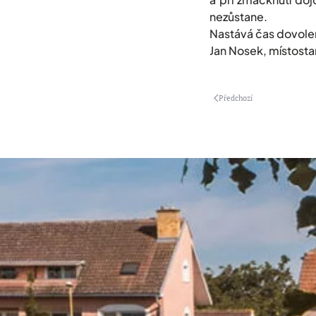
nezůstane.
Nastává čas dovolený
Jan Nosek, místosta
Předchozí