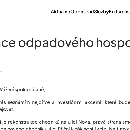
Aktuálně
Obec
Úřad
Služby
Kultura
In
ace odpadového hospo
0
Y
Vážení spoluobčané,
vás seznámím nejdříve s investičními akcemi, které bud
ajovat.
kcí je rekonstrukce chodníků na ulici Nová, pravá strana 
a nového chodníku ulicí Příční k základní škole. Na tuto a