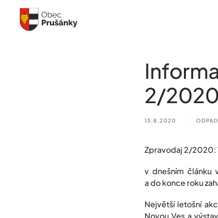
Skip to main content
Inform
2/202
13.8.2020
ODPAD
Zpravodaj 2/2020: 
v dnešním článku 
a do konce roku zah
Největší letošní a
Novou Ves a výstavb