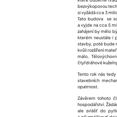
bezvýkopovou techno
si vyžádá cca 3 mil
Tato budova se so
a vyjde na cca 5 m
zahájení by mělo bý
kterém neustále i p
stavby, poté bude n
kvůli rozšíření mat
málo, Tělovýchovn
čtyřdráhové kuželny
Tento rok nás tedy
stavebních mechan
opatrnost.
Závěrem tohoto č
hospodářství. Žádám
ale zvlášť do pyt
a při zmáčknutí doj