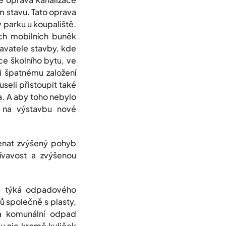
m stavu. Tato oprava
 parku u koupaliště.
ch mobilních buněk
avatele stavby, kde
ce školního bytu, ve
li špatnému založení
seli přistoupit také
a. A aby toho nebylo
ů na výstavbu nové
menat zvýšený pohyb
ívavost a zvýšenou
e týká odpadového
ů společně s plasty,
na komunální odpad
du nic kromě kuliček