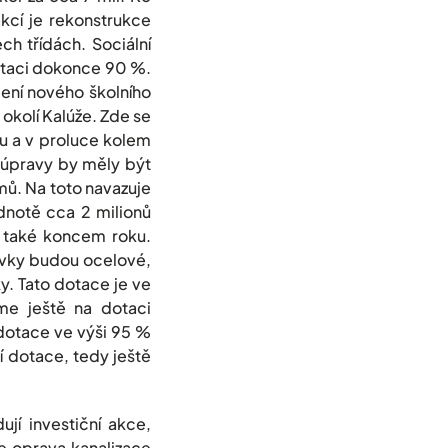
kcí je rekonstrukce
ch třídách. Sociální
dotaci dokonce 90 %.
jení nového školního
 okolí Kalúže. Zde se
u a v proluce kolem
o úpravy by měly být
mů. Na toto navazuje
odnotě cca 2 milionů
í také koncem roku.
rvky budou ocelové,
y. Tato dotace je ve
me ještě na dotaci
dotace ve výši 95 %
í dotace, tedy ještě
jí investiční akce,
e oprava kanalizace