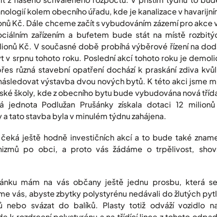
logií kolem obecního úřadu, kde je kanalizace v havarijní
ionů Kč. Dále chceme začít s vybudováním zázemí pro akce v
ciálním zařízením a bufetem bude stát na místě rozbitý
ilionů Kč. V současné době probíhá výběrové řízení na dod
t v srpnu tohoto roku. Poslední akcí tohoto roku je demoli
řes různá stavební opatření dochází k praskání zdiva kvů
ásledovat výstavba dvou nových bytů. K této akci jsme mu
eřské školy, kde z obecního bytu bude vybudována nová tříd
á jednota Podlužan Prušánky získala dotaci 12 milion
 a tato stavba byla v minulém týdnu zahájena.
 čeká ještě hodně investičních akcí a to bude také zna
izmů po obci, a proto vás žádáme o trpělivost, shov
lánku mám na vás občany ještě jednu prosbu, která s
e vás, abyste zbytky polystyrénu nedávali do žlutých pytl
lů nebo svázat do balíků. Plasty totiž odváží vozidlo 
de k rozdrcení polystyrénu a na třídící lince z tohoto odpa