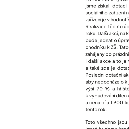
jsme získali dotac
sociálního zařízení
zařízení je v hodno
Realizace těchto úp
roku. Další akcí, na
bude jednat o úpra
chodníku k ZŠ. Tato
zahájeny po prázdni
i další akce a to j
a také zde je dota
Poslední dotační a
aby nedocházelo k j
výši 70 % a hřišt
k vybudování dílen
a cena díla 1 900 t
tento rok.
Toto všechno jsou 
které budeme hradi