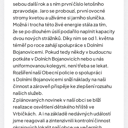
sebou další rok a s ním první číslo letošního
zpravodaje. Jaro se probouzí, první ovocné
stromy kvetou a užíváme si jarního sluníčka.
Možná i trocha této živé energie stála za tím,
že se po dlouhém úsilí podařilo naplnit kapacity
dvou nových strážníků. Díky nim se od 1. května
téměř po roce zahájí spolupráce s Dolními
Bojanovicemi. Pokud tedy někdy v budoucnu
potkáte v Dolních Bojanovicích nebo u nás
uniformovanou kolegyni, není třeba se lekat.
Rozšíření naší Obecní policie o spolupráci
s Dolními Bojanovicemi sníží náklady na naši
činnost a zároveň přispěje ke zlepšení rozsahu
našich služeb.
Z plánovaných novinek v naší obci se blíží
realizace osvětlení dětského hřiště ve
Vrbičkách. A i na základě nedávných událostí
jsme reagovali a zintenzivnili kontrolní činnost
okrajových lokalit naší obce ve večerních