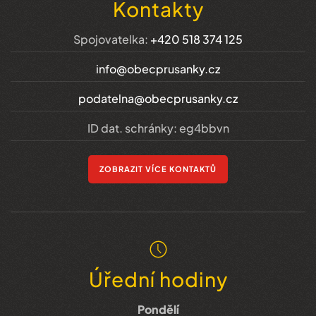
Kontakty
Spojovatelka:
+420 518 374 125
info@obecprusanky.cz
podatelna@obecprusanky.cz
ID dat. schránky: eg4bbvn
ZOBRAZIT VÍCE KONTAKTŮ
Úřední hodiny
Pondělí