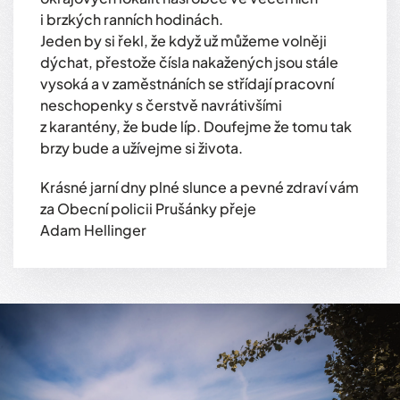
i brzkých ranních hodinách.
Jeden by si řekl, že když už můžeme volněji
dýchat, přestože čísla nakažených jsou stále
vysoká a v zaměstnáních se střídají pracovní
neschopenky s čerstvě navrátivšími
z karantény, že bude líp. Doufejme že tomu tak
brzy bude a užívejme si života.
Krásné jarní dny plné slunce a pevné zdraví vám
za Obecní policii Prušánky přeje
Adam Hellinger