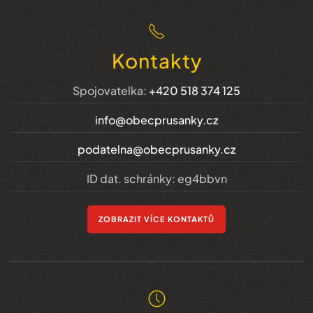
Kontakty
Spojovatelka:
+420 518 374 125
info@obecprusanky.cz
podatelna@obecprusanky.cz
ID dat. schránky: eg4bbvn
ZOBRAZIT VÍCE KONTAKTŮ