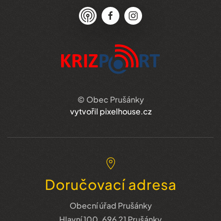
© Obec Prušánky
vytvořil pixelhouse.cz
Doručovací adresa
Obecní úřad Prušánky
Hlavní 100, 696 21 Prušánky