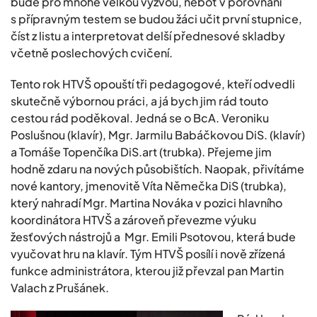
bude pro mnohé velkou výzvou, neboť v porovnání
s přípravným testem se budou žáci učit první stupnice,
číst z listu a interpretovat delší přednesové skladby
včetně poslechových cvičení.
Tento rok HTVŠ opouští tři pedagogové, kteří odvedli
skutečně výbornou práci, a já bych jim rád touto
cestou rád poděkoval. Jedná se o BcA. Veroniku
Poslušnou (klavír), Mgr. Jarmilu Babáčkovou DiS. (klavír)
a Tomáše Topenčíka DiS.art (trubka). Přejeme jim
hodně zdaru na nových působištích. Naopak, přivítáme
nové kantory, jmenovitě Víta Němečka DiS (trubka),
který nahradí Mgr. Martina Nováka v pozici hlavního
koordinátora HTVŠ a zároveň převezme výuku
žesťových nástrojů a Mgr. Emili Psotovou, která bude
vyučovat hru na klavír. Tým HTVŠ posílí i nově zřízená
funkce administrátora, kterou již převzal pan Martin
Valach z Prušánek.