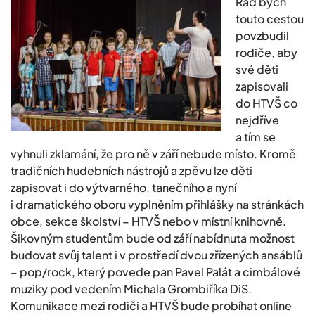
Rád bych
touto cestou
povzbudil
rodiče, aby
své děti
zapisovali
do HTVŠ co
nejdříve
a tím se
vyhnuli zklamání, že pro ně v září nebude místo. Kromě
tradičních hudebních nástrojů a zpěvu lze děti
zapisovat i do výtvarného, tanečního a nyní
i dramatického oboru vyplněním přihlášky na stránkách
obce, sekce školství – HTVŠ nebo v místní knihovně.
Šikovným studentům bude od září nabídnuta možnost
budovat svůj talent i v prostředí dvou zřízených ansáblů
– pop/rock, který povede pan Pavel Palát a cimbálové
muziky pod vedením Michala Grombiříka DiS.
Komunikace mezi rodiči a HTVŠ bude probíhat online