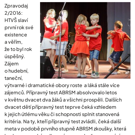
Zpravodaj
2/2016:
HTVŠ slaví
první rok své
existence
a věřím,
že to byl rok
úspěšný.
Zájem
o hudební,
taneční,
výtvarné i dramatické obory roste a láká stále více
zájemců. Přípravný test ABRSM absolvovalo letos
v květnu dvacet dva žáků a všichni prospěli. Dalších
dvacet dětí přípravný test teprve čeká vzhledem
k jejich útlému věku či schopnosti splnit stanovená
kritéria. Na ty, kteří přípravný test zvládli, čeká další
meta v podobě prvního stupně ABRSM zkoušky, která