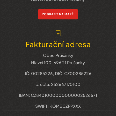
ZOBRAZIT NA MAPĚ
Fakturační adresa
Obec Prušánky
Hlavní 100, 696 21 Prušánky
IČ: 00285226, DIČ: CZ00285226
č. účtu: 2526671/0100
IBAN: CZ8401000000000002526671
SWIFT: KOMBCZPPXXX