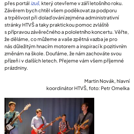
přes portál
izuš,
který otevřeme v září letošního roku.
Závěrem bych chtěl všem poděkovat za podporu
a trpělivost při dolaďování zejména administrativní
stránky HTVŠ a taky praktickou pomoc zvláště
s přípravou závěrečného a pololetního koncertu. Věřte,
že děláme, co můžeme a vaše zpětná vazba je pro
nás důležitým hnacím motorem a inspirací k pozitivním
změnám na škole. Doufáme, že nám zachováte svou
přízeň i v dalších letech. Přejeme vám všem příjemné
prázdniny.
Martin Novák, hlavní
koordinátor HTVŠ, foto: Petr Omelka