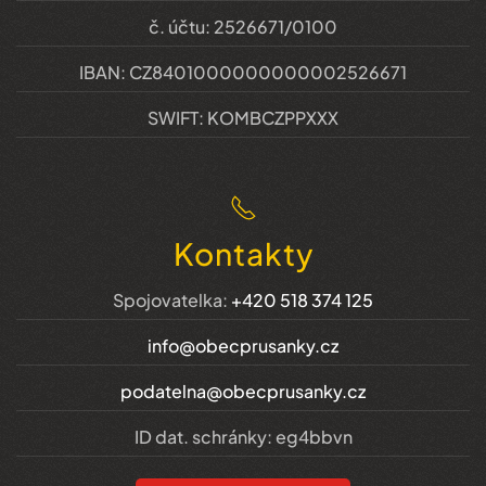
č. účtu: 2526671/0100
IBAN: CZ8401000000000002526671
SWIFT: KOMBCZPPXXX
Kontakty
Spojovatelka:
+420 518 374 125
info@obecprusanky.cz
podatelna@obecprusanky.cz
ID dat. schránky: eg4bbvn