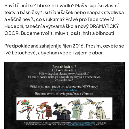
Baví Tě hrát si? Líbí se Ti divadlo? Máš v šuplíku vlastní
texty a básničky? Jsi třídní šašek nebo naopak stydlivka
a věčně nevíš, co s rukama? Právě pro Tebe otevírá
Hudební, taneční a výtvarná škola nový DRAMATICKÝ
OBOR. Budeme tvořit, mluvit, psát, hrát a blbnout!
Předpokládané zahájení je říjen 2016. Prosím, ozvěte se
Ivě Letochové, abychom věděli zájem o obor.