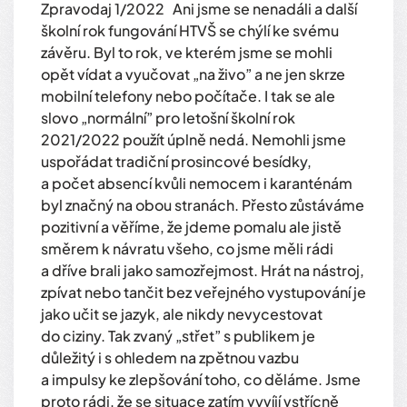
Zpravodaj 1/2022 Ani jsme se nenadáli a další
školní rok fungování HTVŠ se chýlí ke svému
závěru. Byl to rok, ve kterém jsme se mohli
opět vídat a vyučovat „na živo” a ne jen skrze
mobilní telefony nebo počítače. I tak se ale
slovo „normální” pro letošní školní rok
2021/2022 použít úplně nedá. Nemohli jsme
uspořádat tradiční prosincové besídky,
a počet absencí kvůli nemocem i karanténám
byl značný na obou stranách. Přesto zůstáváme
pozitivní a věříme, že jdeme pomalu ale jistě
směrem k návratu všeho, co jsme měli rádi
a dříve brali jako samozřejmost. Hrát na nástroj,
zpívat nebo tančit bez veřejného vystupování je
jako učit se jazyk, ale nikdy nevycestovat
do ciziny. Tak zvaný „střet” s publikem je
důležitý i s ohledem na zpětnou vazbu
a impulsy ke zlepšování toho, co děláme. Jsme
proto rádi, že se situace zatím vyvíjí vstřícně