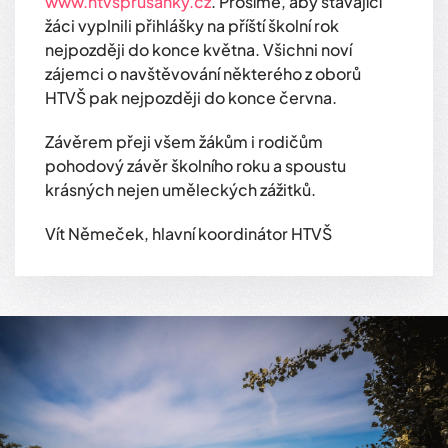
www.htvsprusanky.cz
. Prosíme, aby stávající
žáci vyplnili přihlášky na příští školní rok
nejpozději do konce května. Všichni noví
zájemci o navštěvování některého z oborů
HTVŠ pak nejpozději do konce června.
Závěrem přeji všem žákům i rodičům
pohodový závěr školního roku a spoustu
krásných nejen uměleckých zážitků.
Vít Němeček, hlavní koordinátor HTVŠ