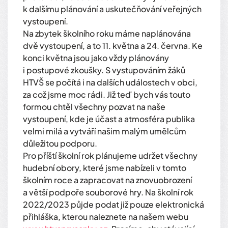
k dalšímu plánování a uskutečňování veřejných
vystoupení.
Na zbytek školního roku máme naplánována
dvě vystoupení, a to 11. května a 24. června. Ke
konci května jsou jako vždy plánovány
i postupové zkoušky. S vystupováním žáků
HTVŠ se počítá i na dalších událostech v obci,
za což jsme moc rádi. Již teď bych vás touto
formou chtěl všechny pozvat na naše
vystoupení, kde je účast a atmosféra publika
velmi milá a vytváří našim malým umělcům
důležitou podporu.
Pro příští školní rok plánujeme udržet všechny
hudební obory, které jsme nabízeli v tomto
školním roce a zapracovat na znovuobrození
a větší podpoře souborové hry. Na školní rok
2022/2023 půjde podat již pouze elektronická
přihláška, kterou naleznete na našem webu