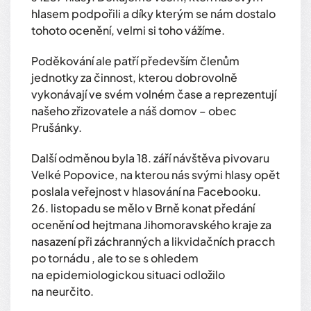
hlasem podpořili a díky kterým se nám dostalo
tohoto ocenění, velmi si toho vážíme.
Poděkování ale patří především členům
jednotky za činnost, kterou dobrovolně
vykonávají ve svém volném čase a reprezentují
našeho zřizovatele a náš domov – obec
Prušánky.
Další odměnou byla 18. září návštěva pivovaru
Velké Popovice, na kterou nás svými hlasy opět
poslala veřejnost v hlasování na Facebooku.
26. listopadu se mělo v Brně konat předání
ocenění od hejtmana Jihomoravského kraje za
nasazení při záchranných a likvidačních pracch
po tornádu , ale to se s ohledem
na epidemiologickou situaci odložilo
na neurčito.