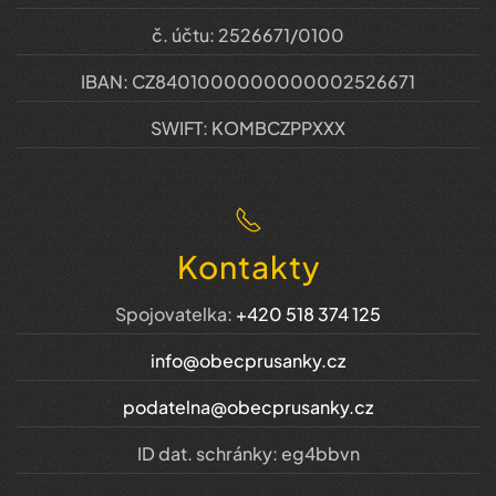
č. účtu: 2526671/0100
IBAN: CZ8401000000000002526671
SWIFT: KOMBCZPPXXX
Kontakty
Spojovatelka:
+420 518 374 125
info@obecprusanky.cz
podatelna@obecprusanky.cz
ID dat. schránky: eg4bbvn