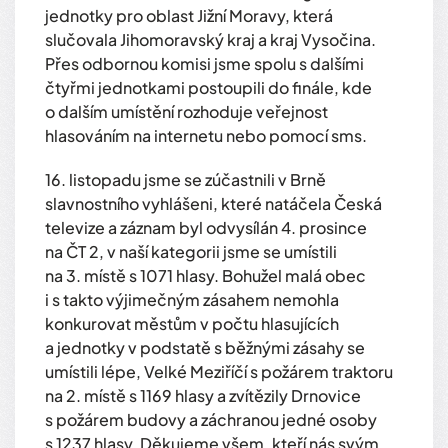
jednotky pro oblast Jižní Moravy, která
slučovala Jihomoravský kraj a kraj Vysočina.
Přes odbornou komisi jsme spolu s dalšími
čtyřmi jednotkami postoupili do finále, kde
o dalším umístění rozhoduje veřejnost
hlasováním na internetu nebo pomocí sms.
16. listopadu jsme se zúčastnili v Brně
slavnostního vyhlášeni, které natáčela Česká
televize a záznam byl odvysílán 4. prosince
na ČT 2, v naší kategorii jsme se umístili
na 3. místě s 1071 hlasy. Bohužel malá obec
i s takto výjimečným zásahem nemohla
konkurovat městům v počtu hlasujících
a jednotky v podstatě s běžnými zásahy se
umístili lépe, Velké Meziříčí s požárem traktoru
na 2. místě s 1169 hlasy a zvítězily Drnovice
s požárem budovy a záchranou jedné osoby
s 1237 hlasy. Děkujeme všem, kteří nás svým