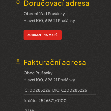
Doručovací adresa
Obecní úřad Prušánky
Hlavní 100, 696 21 Prušánky
ZOBRAZIT NA MAPĚ
Fakturační adresa
Obec Prušánky
Hlavní 100, 696 21 Prušánky
IČ: 00285226, DIČ: CZ00285226
č. účtu: 2526671/0100
IBAN: