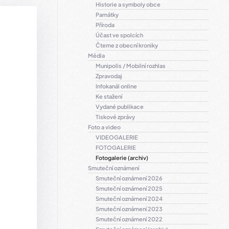
Historie a symboly obce
Památky
Příroda
Účast ve spolcích
Čteme z obecní kroniky
Média
Munipolis / Mobilní rozhlas
Zpravodaj
Infokanál online
Ke stažení
Vydané publikace
Tiskové zprávy
Foto a video
VIDEOGALERIE
FOTOGALERIE
Fotogalerie (archiv)
Smuteční oznámení
Smuteční oznámení 2026
Smuteční oznámení 2025
Smuteční oznámení 2024
Smuteční oznámení 2023
Smuteční oznámení 2022