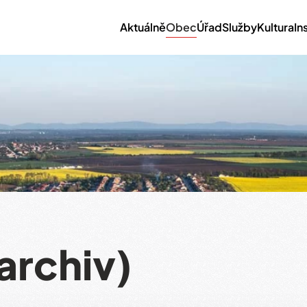
Aktuálně
Obec
Úřad
Služby
Kultura
In
archiv)