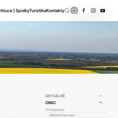
stituce | Spolky
Turistika
Kontakty
AKTUÁLNĚ
OBEC
O Prušánkách
Základní informace