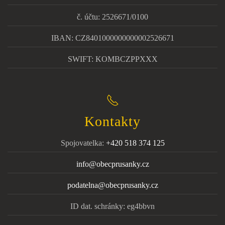
č. účtu: 2526671/0100
IBAN: CZ8401000000000002526671
SWIFT: KOMBCZPPXXX
Kontakty
Spojovatelka:
+420 518 374 125
info@obecprusanky.cz
podatelna@obecprusanky.cz
ID dat. schránky: eg4bbvn