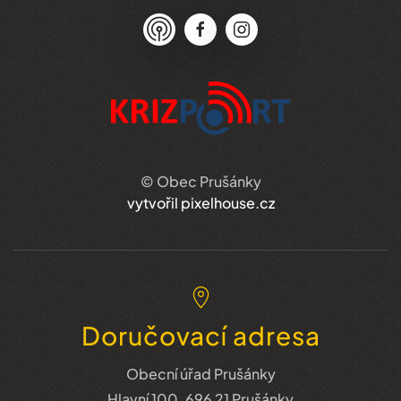
© Obec Prušánky
vytvořil pixelhouse.cz
Doručovací adresa
Obecní úřad Prušánky
Hlavní 100, 696 21 Prušánky