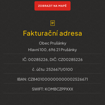
ZOBRAZIT NA MAPĚ
Fakturační adresa
Obec Prušánky
Hlavní 100, 696 21 Prušánky
IČ: 00285226, DIČ: CZ00285226
č. účtu: 2526671/0100
IBAN: CZ8401000000000002526671
SWIFT: KOMBCZPPXXX