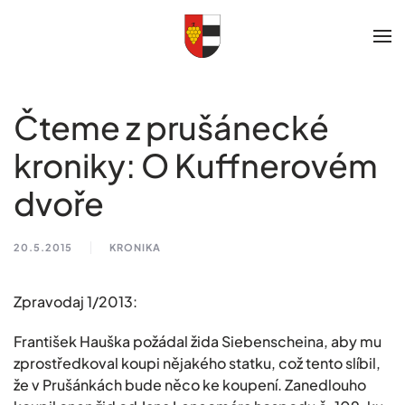
Skip to main content
Čteme z prušánecké
kroniky: O Kuffnerovém
dvoře
20.5.2015
KRONIKA
Zpravodaj 1/2013:
František Hauška požádal žida Siebenscheina, aby mu
zprostředkoval koupi nějakého statku, což tento slíbil,
že v Prušánkách bude něco ke koupení. Zanedlouho