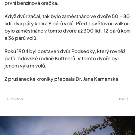
první benzínová oračka.
Když dvůr začal, tak bylo zaměstnáno ve dvoře 50 – 80
lidí, dva páry koní a 8 párů volů. Před 1. světovou válkou
bylo zaměstnáno v tomto dvoře až 300 lidí, 12 párů koní
a 36 párů volů.
Roku 1904 byl postaven dvůr Podsedky, který rovněž
patřil židovské rodině Kuffnerů. V tomto dvoře byl
jenom výkrm volů.
Z prušánecké kroniky přepsala Dr. Jana Kamenská
Předchozí
Další