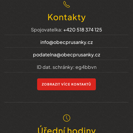
Kontakty
Spojovatelka:
+420 518 374 125
info@obecprusanky.cz
podatelna@obecprusanky.cz
ID dat. schránky: eg4bbvn
ZOBRAZIT VÍCE KONTAKTŮ
Úřední hodiny