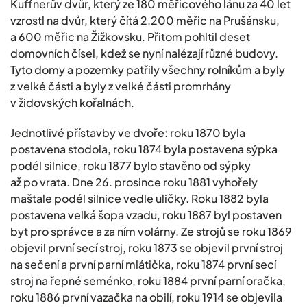
Kuffnerův dvůr, který ze 180 měřicového lánu za 40 let
vzrostl na dvůr, který čítá 2.200 měřic na Prušánsku,
a 600 měřic na Žižkovsku. Přitom pohltil deset
domovních čísel, kdež se nyní nalézají různé budovy.
Tyto domy a pozemky patřily všechny rolníkům a byly
z velké části a byly z velké části promrhány
v židovských kořalnách.
Jednotlivé přístavby ve dvoře: roku 1870 byla
postavena stodola, roku 1874 byla postavena sýpka
podél silnice, roku 1877 bylo stavěno od sýpky
až po vrata. Dne 26. prosince roku 1881 vyhořely
maštale podél silnice vedle uličky. Roku 1882 byla
postavena velká šopa vzadu, roku 1887 byl postaven
byt pro správce a za ním volárny. Ze strojů se roku 1869
objevil první secí stroj, roku 1873 se objevil první stroj
na sečení a první parní mlátička, roku 1874 první secí
stroj na řepné seménko, roku 1884 první parní oračka,
roku 1886 první vazačka na obilí, roku 1914 se objevila