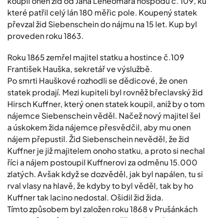
koupil onen žid od Jana Leneomára hospodu č. 109, ku
které patřil celý lán 180 měřic pole. Koupený statek
převzal žid Siebenschein do nájmu na 15 let. Kup byl
proveden roku 1863.
Roku 1865 zemřel majitel statku a hostince č.109
František Hauška, sekretář ve výslužbě.
Po smrti Hauškové rozhodli se dědicové, že onen
statek prodají. Mezi kupiteli byl rovněž břeclavský žid
Hirsch Kuffner, který onen statek koupil, aniž by o tom
nájemce Siebenschein věděl. Načež nový majitel šel
a úskokem žida nájemce přesvědčil, aby mu onen
nájem přepustil. Žid Siebenschein nevěděl, že žid
Kuffner je již majitelem onoho statku, a proto si nechal
říci a nájem postoupil Kuffnerovi za odměnu 15.000
zlatých. Avšak když se dozvěděl, jak byl napálen, tu si
rval vlasy na hlavě, že kdyby to byl věděl, tak by ho
Kuffner tak lacino nedostal. Ošidil žid žida.
Tímto způsobem byl založen roku 1868 v Prušánkách