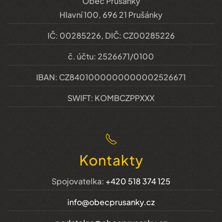
Obec Prušánky
Hlavní 100, 696 21 Prušánky
IČ: 00285226, DIČ: CZ00285226
č. účtu: 2526671/0100
IBAN: CZ8401000000000002526671
SWIFT: KOMBCZPPXXX
Kontakty
Spojovatelka:
+420 518 374 125
info@obecprusanky.cz