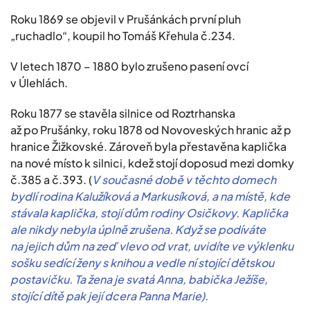
Roku 1869 se objevil v Prušánkách první pluh
„ruchadlo“, koupil ho Tomáš Křehula č.234.
V letech 1870 – 1880 bylo zrušeno pasení ovcí
v Úlehlách.
Roku 1877 se stavěla silnice od Roztrhanska
až po Prušánky, roku 1878 od Novoveských hranic až p
hranice Žižkovské. Zároveň byla přestavěna kaplička
na nové místo k silnici, kdež stojí doposud mezi domky
č.385 a č.393. (
V současné době v těchto domech
bydlí rodina Kalužíková a Markusíková, a na místě, kde
stávala kaplička, stojí dům rodiny Osičkovy. Kaplička
ale nikdy nebyla úplně zrušena. Když se podíváte
na jejich dům na zeď vlevo od vrat, uvidíte ve výklenku
sošku sedící ženy s knihou a vedle ní stojící dětskou
postavičku. Ta žena je svatá Anna, babička Ježíše,
stojící dítě pak její dcera Panna Marie).