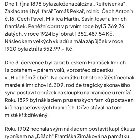
Dne 1. října 1898 byla založena záložna „Reifeisenka“.
Zakladateli byli farář Tomáš Pekař, rolníci Čech Antonín
č.16, Čech Pavel, Miklica Martin, Sasín Josef a Imrich
františek. Peněžní obrat v prvním roce byl 3.369,76
zlatých, v roce 1924 byl obrat 1 352.487,54 Kč.
Následkem velkých vkladů a mála zápůjček v roce
1920 byla ztráta 552,99,- Kč.
Dne 3. července byl zabit bleskem František Imrich
i s potahem – párem volů, vprostřed zácestku
v „Hluchém žlebě“. Na památku tohoto neštěstí nechali
manželé Imrichovi č.209, rodiče tragicky skonavšího
syna postavit obrázek na sloupku na hraničce u remízů.
Roku 1899 byl nákladem prusánských farníků postaven
kříž na josefovských hranicích. Dříve stával na tom
místě kříž dřěvěný.
Roku 1902 nechala svým nákladem postavit kapličku za
rybníkem na „Dílách“ Františka Zimáková na památku