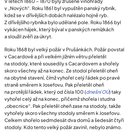
V letech 1860 – 1870 byly zrušené vinohrady
v „Nových“. Roku 1861 byl vypuštěn panský rybník,
kdež se v dřívějších dobách nalézalo hojně ryb.
Z dřívějšího rybníka bylo udělané pole. Roku 1866 byl
vykácen hájek, který býval v panských remízkách
a sloužil zvěři za úkryt.
Roku 1868 byl velký požár v Prušánkách. Požár povstal
v Cacardově a při velkém jižním větru přeletěl
na stodoly, které sousedily s Cacardovem a shořely
skoro všechny až na konec. Ze stodol přeletěl oheň
na obytné stavení, čímž vyhořel celý řádek po pravé
straně směrem k Josefovu. Pak přeletěl oheň
na protější řádek, který od čísla 100 (
dnešní OÚ
) taky
vyhořel celý až na konec, přičemž shořela i studna
„obecnice“. Pak přeletěl oheň zase na stodoly, takže
vyhořely skoro všechny stodoly směrem k Josefovu.
Celkem shořelo sedmdesát dva domů a šedesát čtyři
stodoly. Kdo tento velký požár zavinil, nebylo známo.