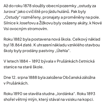
Až do roku 1878 sloužily obecní pozemky „ostudy za
Jurova“ jako cvičiště pro jízdu hulánů. Pak byly
„Ostudy“ rozměřeny, pronajaty a proměněny na pole.
Silnice k Josefovu a Žižkovu byly osázeny akáty, k Nové
Vsi ovocným stromovím.
Roku 1882 byla postavena nová škola. Celkový náklad
byl 18.864 zlaté. K uhrazení nákladu vzniklého stavbou
školy byly prodány pastviny „Úlehla“.
V letech 1884 – 1892 bývala v Prušánkách četnická
stanice na staré škole.
Dne 12. srpna 1888 byla založena Občanská záložna
v Prušánkách.
Roku 1890 se stavěla studna „Jordánka“. Roku 1893
shořel větrný mlýn, který stával na vsisku na kopci.