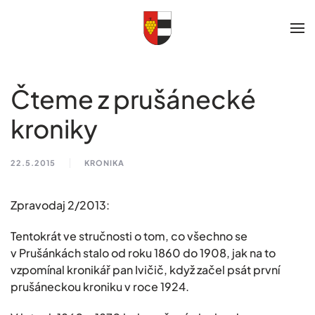
Skip to main content
Čteme z prušánecké
kroniky
22.5.2015
KRONIKA
Zpravodaj 2/2013:
Tentokrát ve stručnosti o tom, co všechno se
v Prušánkách stalo od roku 1860 do 1908, jak na to
vzpomínal kronikář pan Ivičič, když začel psát první
prušáneckou kroniku v roce 1924.