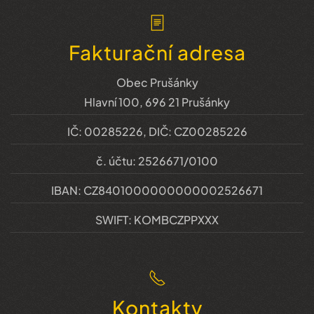
Fakturační adresa
Obec Prušánky
Hlavní 100, 696 21 Prušánky
IČ: 00285226, DIČ: CZ00285226
č. účtu: 2526671/0100
IBAN: CZ8401000000000002526671
SWIFT: KOMBCZPPXXX
Kontakty