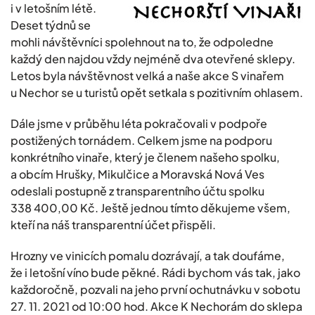
i v letošním létě.
Deset týdnů se
mohli návštěvníci spolehnout na to, že odpoledne
každý den najdou vždy nejméně dva otevřené sklepy.
Letos byla návštěvnost velká a naše akce S vinařem
u Nechor se u turistů opět setkala s pozitivním ohlasem.
Dále jsme v průběhu léta pokračovali v podpoře
postižených tornádem. Celkem jsme na podporu
konkrétního vinaře, který je členem našeho spolku,
a obcím Hrušky, Mikulčice a Moravská Nová Ves
odeslali postupně z transparentního účtu spolku
338 400,00 Kč. Ještě jednou tímto děkujeme všem,
kteří na náš transparentní účet přispěli.
Hrozny ve vinicích pomalu dozrávají, a tak doufáme,
že i letošní víno bude pěkné. Rádi bychom vás tak, jako
každoročně, pozvali na jeho první ochutnávku v sobotu
27. 11. 2021 od 10:00 hod. Akce K Nechorám do sklepa