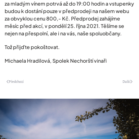
za mladým vínem potrvá až do 19:00 hodin a vstupenky
budou k dostání pouze v předprodeji na našem webu
za obvyklou cenu 800,- Kč. Předprodej zahájíme
měsíc před akcí, v pondělí 25. října 2021. Těšíme se
nejen na přespolní, ale i na vás, naše spoluobčany.
Tož přijďte pokoštovat.
Michaela Hradilová, Spolek Nechorští vinaři
Předchozí
Další