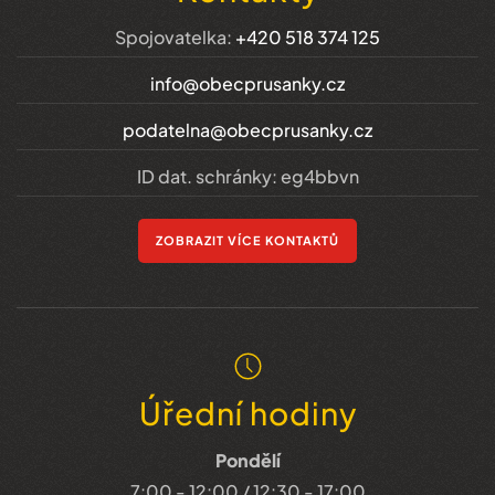
Spojovatelka:
+420 518 374 125
info@obecprusanky.cz
podatelna@obecprusanky.cz
ID dat. schránky: eg4bbvn
ZOBRAZIT VÍCE KONTAKTŮ
Úřední hodiny
Pondělí
7:00 - 12:00 / 12:30 - 17:00