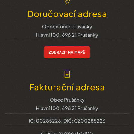
Doručovací adresa
Obecní úřad Prušánky
Hlavní 100, 696 21 Prušánky
ZOBRAZIT NA MAPĚ
Fakturační adresa
Obec Prušánky
Hlavní 100, 696 21 Prušánky
IČ: 00285226, DIČ: CZ00285226
č. účtu: 2526671/0100