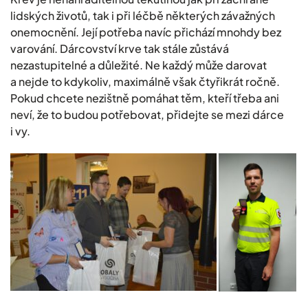
lidských životů, tak i při léčbě některých závažných
onemocnění. Její potřeba navíc přichází mnohdy bez
varování. Dárcovství krve tak stále zůstává
nezastupitelné a důležité. Ne každý může darovat
a nejde to kdykoliv, maximálně však čtyřikrát ročně.
Pokud chcete nezištně pomáhat těm, kteří třeba ani
neví, že to budou potřebovat, přidejte se mezi dárce
i vy.