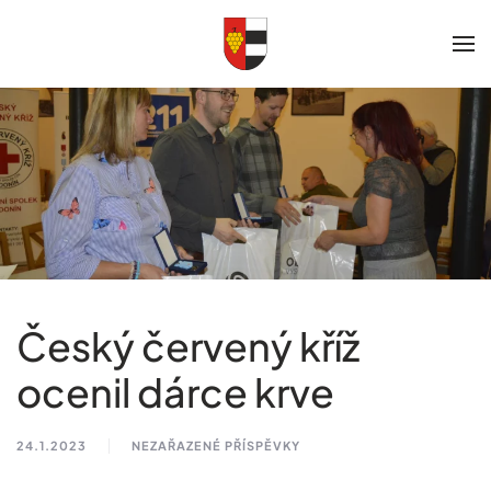
Skip to main content
Český červený kříž
ocenil dárce krve
24.1.2023
NEZAŘAZENÉ PŘÍSPĚVKY