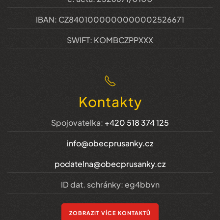
IBAN: CZ8401000000000002526671
SWIFT: KOMBCZPPXXX
Kontakty
Spojovatelka:
+420 518 374 125
info@obecprusanky.cz
podatelna@obecprusanky.cz
ID dat. schránky: eg4bbvn
ZOBRAZIT VÍCE KONTAKTŮ