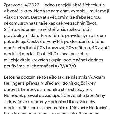
Zpravodaj 4/2022: Jednou z nejdůležitějších tekutin
v životě je krev. Nedá se namíchat, vyrobit…, můžeme ji
však darovat. Darovat s vědomím, že třeba jednou
někomu zrovna ta naše kapka krve zachrání život.
S tímto vědomím se někteří z nás rozhodli stát
pravidelnými dárci krve. Těmto pravidelným dárcům
pak uděluje Český červený kříž po dosažení určitého
množství odběrů (10x bronzová, 20x stříbrná, 40x zlatá
medaile) medaili Prof. MUDr. Jana Jánského,
mj. objevitele krevních skupin, podle něhož dodnes
používáme jejich označení A/B//AB/0.
Letos na podzim se to sešlo tak, že náš strážník Adam
Hellinger si převzal v Břeclavi, do níž dojíždí krev
darovat, bronzovou medaili a starosta Zbyněk
Němeček převzal od zástupců Červeného kříže Anny
Jurkovičové a starosty Hodonína Libora Střechy
medaili stříbrnou na slavnostním udělování v Hodoníně.
Krev je nenahraditelnou tekutinou jak při záchraně