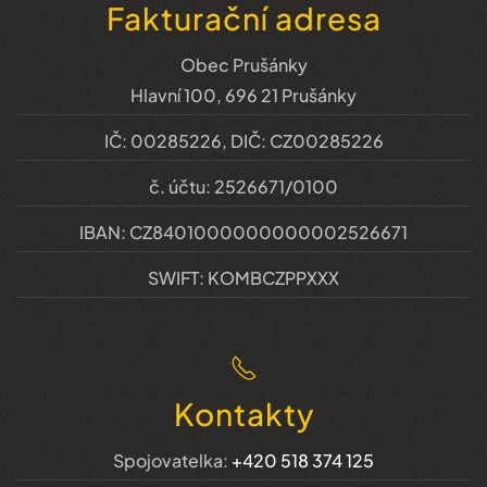
Fakturační adresa
Obec Prušánky
Hlavní 100, 696 21 Prušánky
IČ: 00285226, DIČ: CZ00285226
č. účtu: 2526671/0100
IBAN: CZ8401000000000002526671
SWIFT: KOMBCZPPXXX
Kontakty
Spojovatelka:
+420 518 374 125